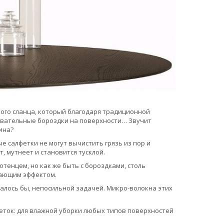
кого сланца, который благодаря традиционной
овательные бороздки на поверхности… Звучит
ина?
е салфетки не могут вычистить грязь из пор и
, мутнеет и становится тусклой.
тенцем, но как же быть с бороздками, столь
кающим эффектом.
азалось бы, непосильной задачей. Микро-волокна этих
еток: для влажной уборки любых типов поверхностей