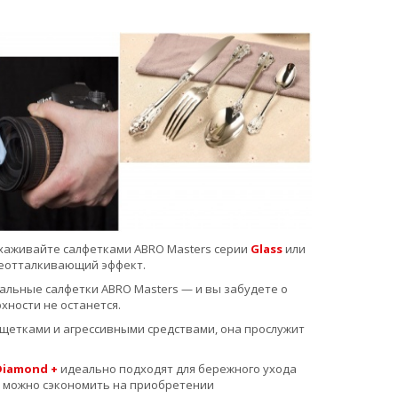
хаживайте салфетками ABRO Masters серии
Glass
или
леотталкивающий эффект.
льные салфетки ABRO Masters — и вы забудете о
хности не останется.
етками и агрессивными средствами, она прослужит
Diamond +
идеально подходят для бережного ухода
И можно сэкономить на приобретении