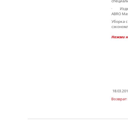
специал
· Издел
ABRO Mas
Уборка с
сэкономл
Нажми н
18.03.201
Возврат 