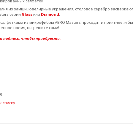
изированных салфеток.
ия из замши, ювелирные украшения, столовое серебро засверкают 
ters серии
Glass
или
Diamond
.
 салфетками из микрофибры ABRO Masters проходит и приятнее, и бы
енное время, вы решите сами!
а надпись, чтобы приобрести.
9
к списку