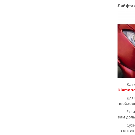
Лайф–ха
· За гл
Diamon
· Для вл
необходи
· Если 
вам доль
· Сухие 
за оптик