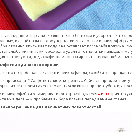
льно недавно на рынке хозяйственно-бытовых и уборочных товаро
льные, их ещё называют «супер-мягкие», салфетки из микрофибры 
ра отменно впитывает воду и не оставляет после себя волокна. Им
тся с любыми пятнами, бесследно удаляют отпечатки пальцев и могу
ия не требуется, ведь салфетки можно стирать в стиральной машинк
салфетки одинаково хороши
ак, что попробовав салфетки из микрофибры, хозяйки возвращаютс
ак происходит? Салфетка салфетке рознь… Сейчас в продаже присут
орые из них своим качеством лишь усложняют процесс уборки, а посл
и из микрофибры от американского производителя
ABRO
приятно уди
те их в деле — и проблема выбора больше перед вами не станет.
альное решение для деликатных поверхностей