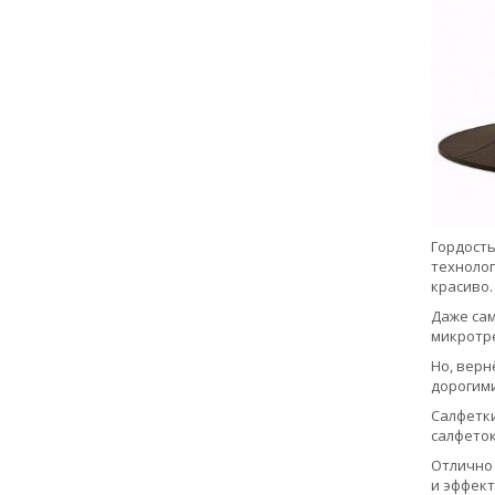
Гордость
технолог
красиво.
Даже сам
микротре
Но, верн
дорогими
Салфетк
салфеток
Отлично 
и эффект