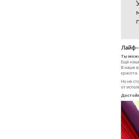
Лайф–
Ты може
Ещё наши
В наше в
красота.
Но не ст
от испол
Достой