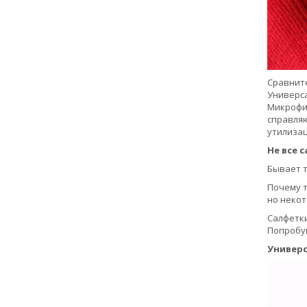
Сравните
Универса
Микрофиб
справляю
утилизац
Не все 
Бывает т
Почему т
но некот
Салфетк
Попробуй
Универс