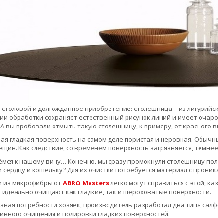
 столовой и долгожданное приобретение: столешница – из лигурийс
ии обработки сохраняет естественный рисунок линий и имеет очар
 А вы пробовали отмыть такую столешницу, к примеру, от красного в
ая гладкая поверхность на самом деле пористая и неровная. Обычны
щин. Как следствие, со временем поверхность загрязняется, темнеет
ёмся к нашему вину… Конечно, мы сразу промокнули столешницу поло
 сердцу и кошельку? Для их очистки потребуется материал с прони
и из микрофибры от
ABRO Masters
легко могут справиться с этой, к
 идеально очищают как гладкие, так и шероховатые поверхности.
зная потребности хозяек, производитель разработал два типа салф
ивного очищения и полировки гладких поверхностей.