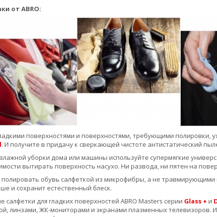
ки от ABRO:
адкими поверхностями и поверхностями, требующими полировки, у
d
. И получите в придачу к сверкающей чистоте антистатический пы
ажной уборки дома или машины используйте супермягкие универса
мости вытирать поверхность насухо. Ни развода, ни пятен на повер
полировать обувь салфеткой из микрофибры, а не травмирующими щ
ше и сохранит естественный блеск.
салфетки для гладких поверхностей ABRO Masters серии
Glass +
и
ой, линзами, ЖК-мониторами и экранами плазменных телевизоров. 