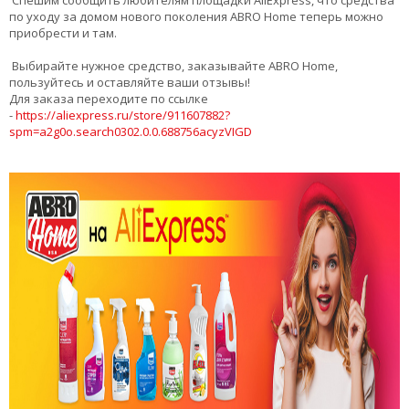
Спешим сообщить любителям площадки AliExpress, что средства
по уходу за домом нового поколения ABRO Home теперь можно
приобрести и там.
Выбирайте нужное средство, заказывайте ABRO Home,
пользуйтесь и оставляйте ваши отзывы!
Для заказа переходите по ссылке
-
https://aliexpress.ru/store/911607882?
spm=a2g0o.search0302.0.0.688756acyzVIGD