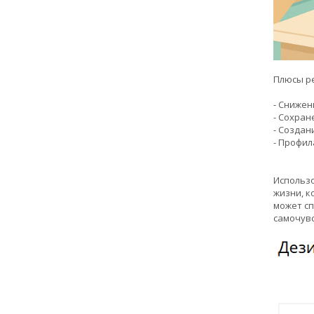
Плюсы р
- Снижен
- Сохран
- Создан
- Профил
Использо
жизни, к
может сп
самочувс