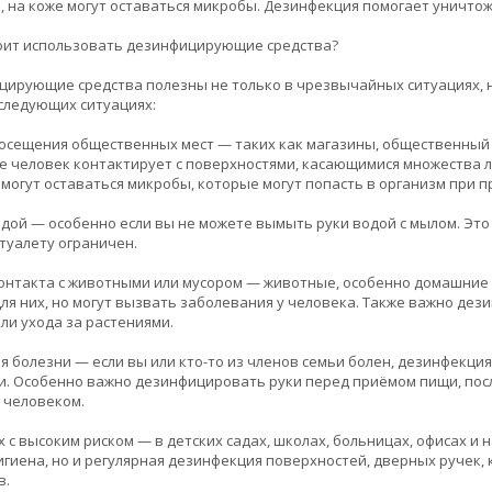
, на коже могут оставаться микробы. Дезинфекция помогает уничтож
тоит использовать дезинфицирующие средства?
ирующие средства полезны не только в чрезвычайных ситуациях, н
следующих ситуациях:
посещения общественных мест — таких как магазины, общественный 
де человек контактирует с поверхностями, касающимися множества 
 могут оставаться микробы, которые могут попасть в организм при п
едой — особенно если вы не можете вымыть руки водой с мылом. Это 
 туалету ограничен.
контакта с животными или мусором — животные, особенно домашние 
ля них, но могут вызвать заболевания у человека. Также важно дези
ли ухода за растениями.
мя болезни — если вы или кто-то из членов семьи болен, дезинфекц
. Особенно важно дезинфицировать руки перед приёмом пищи, после
 человеком.
ах с высоким риском — в детских садах, школах, больницах, офисах и 
игиена, но и регулярная дезинфекция поверхностей, дверных ручек,
в.