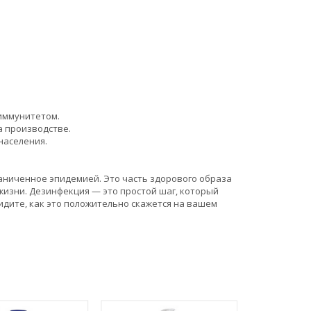
иммунитетом.
а производстве.
населения.
аниченное эпидемией. Это часть здорового образа
жизни. Дезинфекция — это простой шаг, который
видите, как это положительно скажется на вашем