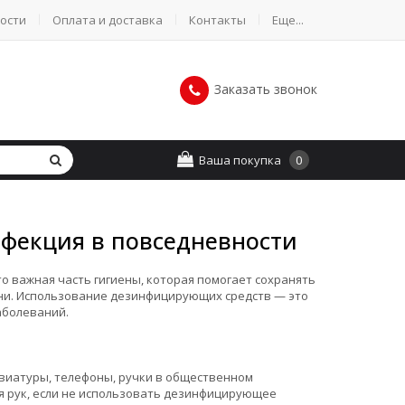
ости
Оплата и доставка
Контакты
Еще...
Заказать звонок
Ваша покупка
0
нфекция в повседневности
о важная часть гигиены, которая помогает сохранять
ни. Использование дезинфицирующих средств — это
аболеваний.
виатуры, телефоны, ручки в общественном
я рук, если не использовать дезинфицирующее