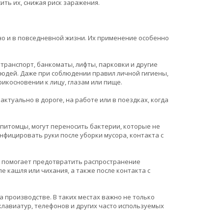
ить их, снижая риск заражения.
о и в повседневной жизни. Их применение особенно
транспорт, банкоматы, лифты, парковки и другие
людей. Даже при соблюдении правил личной гигиены,
рикосновении к лицу, глазам или пище.
актуально в дороге, на работе или в поездках, когда
питомцы, могут переносить бактерии, которые не
нфицировать руки после уборки мусора, контакта с
ия помогает предотвратить распространение
 кашля или чихания, а также после контакта с
на производстве. В таких местах важно не только
 клавиатур, телефонов и других часто используемых