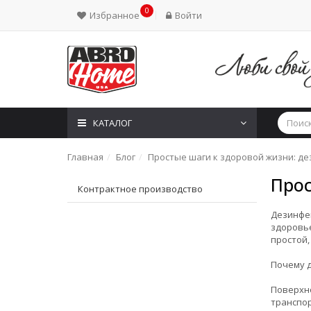
0
Избранное
Войти
КАТАЛОГ
Главная
Блог
Простые шаги к здоровой жизни: д
Прос
Контрактное производство
Дезинфек
здоровь
простой,
Почему 
Поверхно
транспор