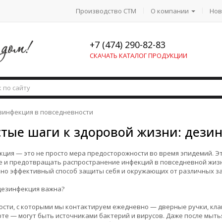
Производство СТМ
О компании
Нов
+7 (474) 290-82-83
СКАЧАТЬ КАТАЛОГ ПРОДУКЦИИ
езинфекция в повседневности
тые шаги к здоровой жизни: дези
ция — это не просто мера предосторожности во время эпидемий. Эт
е и предотвращать распространение инфекций в повседневной жиз
 но эффективный способ защиты себя и окружающих от различных з
дезинфекция важна?
сти, с которыми мы контактируем ежедневно — дверные ручки, кла
те — могут быть источниками бактерий и вирусов. Даже после мыть