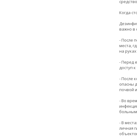
средство
Когда с
Дезинфиц
важно в 
- После 
места, г
на руках
- Перед 
доступ к
- После 
опасны д
почвой и
- Во вре
инфекции
больным
- В мест
личная г
объекто