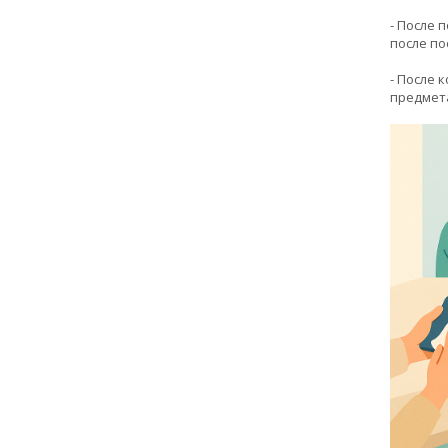
- После 
после п
- После 
предмета