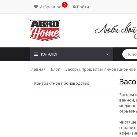
0
Избранное
Войти
КАТАЛОГ
Главная
Блог
Засоры, прощайте! Инновационное 
Засо
Контрактное производство
Засоры в
ванной, 
медленно
серьезны
Чистящее
справить
эффектив