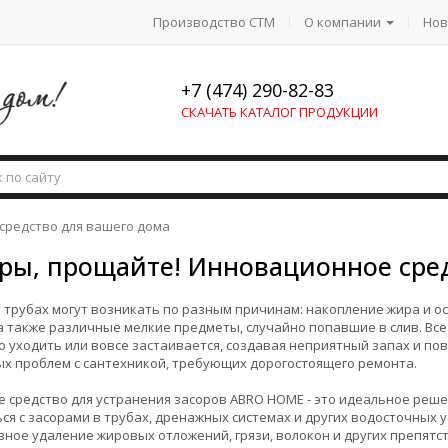
Производство СТМ
О компании
Нов
+7 (474) 290-82-83
СКАЧАТЬ КАТАЛОГ ПРОДУКЦИИ
средство для вашего дома
ры, прощайте! Инновационное сре
 трубах могут возникать по разным причинам: накопление жира и ос
а также различные мелкие предметы, случайно попавшие в слив. Все
 уходить или вовсе застаивается, создавая неприятный запах и по
х проблем с сантехникой, требующих дорогостоящего ремонта.
 средство для устранения засоров ABRO HOME - это идеальное решен
ся с засорами в трубах, дренажных системах и других водосточных 
ное удаление жировых отложений, грязи, волокон и других препят