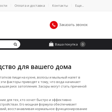
ости
Оплата и доставка
Контакты
Еще...
Заказать звонок
Ваша покупка
0
дство для вашего дома
татков пищи на кухне, волосы и мыльный налет в
 эти факторы приводят к тому, что вода начинает
вышая риск затопления. Засоры могут стать причиной
ие для тех, кто хочет быстро и эффективно
устройствах. Его мощная формула обеспечивает
ствий, восстанавливая нормальное функционирование