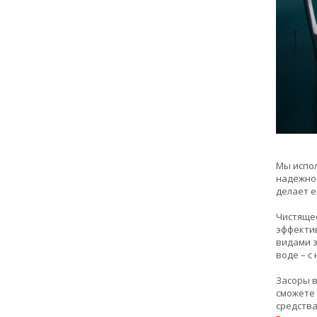
Мы испол
надежнос
делает е
Чистящее
эффектив
видами з
воде – с
Засоры в
сможете 
средства