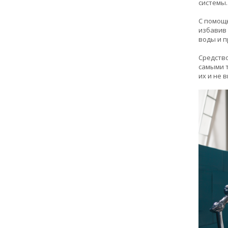
системы.
С помощь
избавив 
воды и 
Средство
самыми т
их и не 