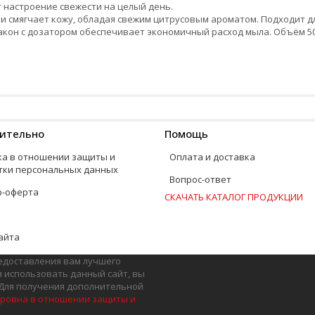
 настроение свежести на целый день.
 смягчает кожу, обладая свежим цитрусовым ароматом. Подходит д
акон с дозатором обеспечивает экономичный расход мыла. Объём 5
ительно
Помощь
ка в отношении защиты и
Оплата и доставка
тки персональных данных
Вопрос-ответ
р-оферта
СКАЧАТЬ КАТАЛОГ ПРОДУКЦИИ
айта
редоставления вам лучшего
 использовать данный сайт, вы
 Для получения дополнительной
ровна в отношении защиты и