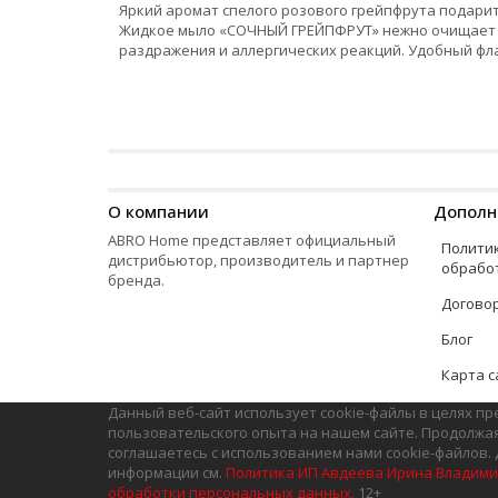
Яркий аромат спелого розового грейпфрута подарит
Жидкое мыло «СОЧНЫЙ ГРЕЙПФРУТ» нежно очищает и
раздражения и аллергических реакций. Удобный фл
О компании
Дополн
ABRO Home представляет официальный
Полити
дистрибьютор, производитель и партнер
обрабо
бренда.
Догово
Блог
Карта с
Данный веб-сайт использует cookie-файлы в целях п
пользовательского опыта на нашем сайте. Продолжая
соглашаетесь с использованием нами cookie-файлов.
информации см.
Политика ИП Авдеева Ирина Владими
обработки персональных данных.
12+